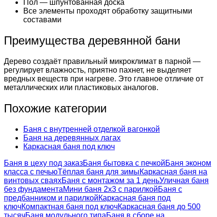
Пол — шпунтованная доска
Все элементы проходят обработку защитными
составами
Преимущества деревянной бани
Дерево создаёт правильный микроклимат в парной —
регулирует влажность, приятно пахнет, не выделяет
вредных веществ при нагреве. Это главное отличие от
металлических или пластиковых аналогов.
Похожие категории
Баня с внутренней отделкой вагонкой
Баня на деревянных лагах
Каркасная баня под ключ
Баня в цеху под заказ
Баня бытовка с печкой
Баня эконом
класса с печью
Тёплая баня для зимы
Каркасная баня на
винтовых сваях
Баня с монтажом за 1 день
Уличная баня
без фундамента
Мини баня 2х3 с парилкой
Баня с
предбанником и парилкой
Каркасная баня под
ключ
Компактная баня под ключ
Каркасная баня до 500
тысяч
Баня модульного типа
Баня в сборе на